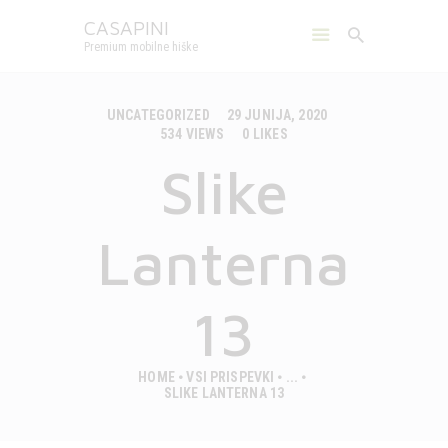
CASAPINI
Premium mobilne hiške
CASAPINI
Premium mobilne hiške
UNCATEGORIZED
29 JUNIJA, 2020
534
VIEWS
0
LIKES
MOBILNE HIŠKE
Slike
KAMPI
SPOZNAJTE NAS
GALERIJA
Lanterna
KONTAKT
SLOVENŠČINA
13
HOME
VSI PRISPEVKI
...
SLIKE LANTERNA 13