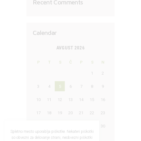
Recent Comments
Calendar
AVGUST 2026
P
T
S
Č
P
S
N
1
2
3
4
5
6
7
8
9
10
11
12
13
14
15
16
17
18
19
20
21
22
23
24
25
26
27
28
29
30
Spletno mesto uporablja piškotke. Nekateri piškotki
so obvezni za delovanje strani, neobvezni piškotki
31