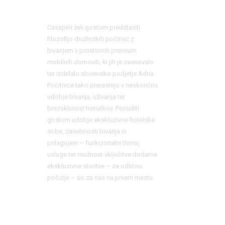
Casapini želi gostom predstaviti
filozofijo družinskih počitnic z
bivanjem v prostornih premium
mobilnih domovih, ki jih je zasnovalo
ter izdelalo slovensko podjetje Adria.
Počitnice tako prerastejo v neskončno
udobje bivanja, uživanja ter
brezskbnost trenutkov. Ponuditi
gostom udobje ekskluzivne hotelske
sobe, zasebnosti bivanja in
prilagojeni – funkcionalni tlorisi,
usluge ter možnost vključitve dodatne
ekskluzivne storitve – za odlično
počutje – so za nas na prvem mestu.