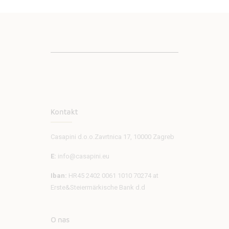
Kontakt
Casapini d.o.o.
Zavrtnica 17, 10000 Zagreb
E:
info@casapini.eu
Iban:
HR45 2402 0061 1010 70274 at
Erste&Steiermärkische Bank d.d
O nas