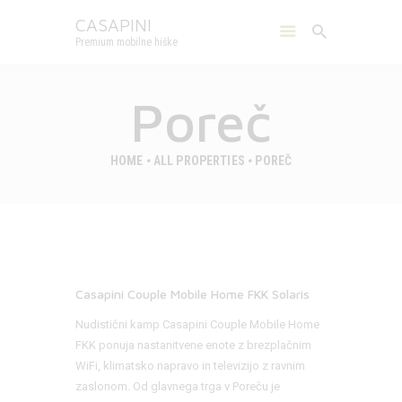
CASAPINI
Premium mobilne hiške
CASAPINI
Premium mobilne hiške
Poreč
MOBILNE HIŠKE
KAMPI
HOME
ALL PROPERTIES
POREČ
SPOZNAJTE NAS
GALERIJA
KONTAKT
SLOVENŠČINA
Casapini Couple Mobile Home FKK Solaris
Nudistični kamp Casapini Couple Mobile Home
FKK ponuja nastanitvene enote z brezplačnim
WiFi, klimatsko napravo in televizijo z ravnim
zaslonom. Od glavnega trga v Poreču je