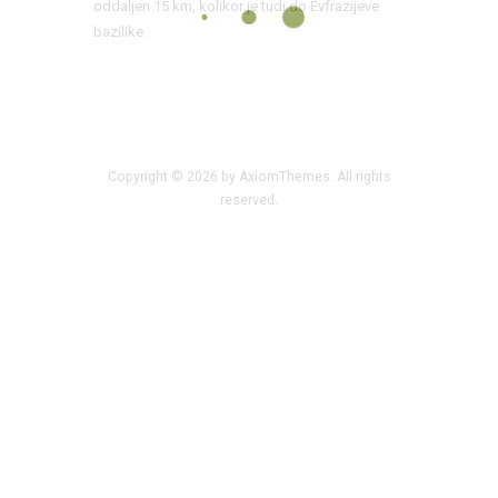
oddaljen 15 km, kolikor je tudi do Evfrazijeve
bazilike.
Copyright © 2026 by AxiomThemes. All rights
reserved.